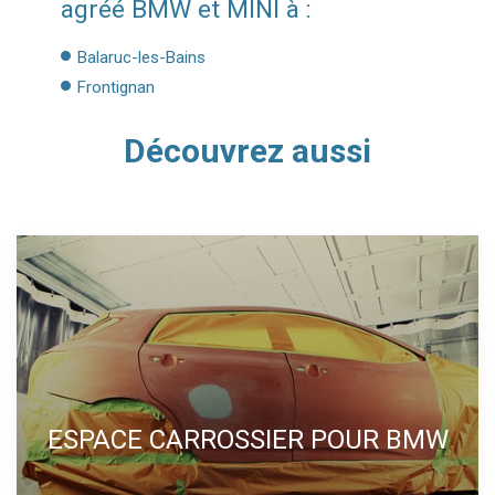
agréé BMW et MINI à :
Balaruc-les-Bains
Frontignan
Découvrez aussi
ESPACE CARROSSIER POUR BMW