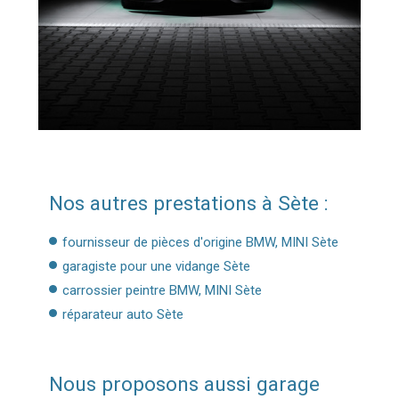
Nos autres prestations à Sète :
fournisseur de pièces d'origine BMW, MINI Sète
garagiste pour une vidange Sète
carrossier peintre BMW, MINI Sète
réparateur auto Sète
Nous proposons aussi garage